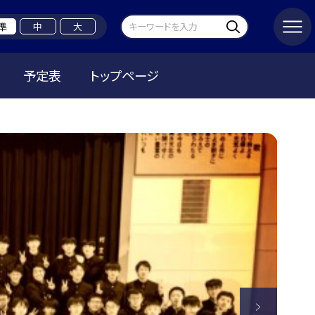
準
中
大
予定表
トップページ