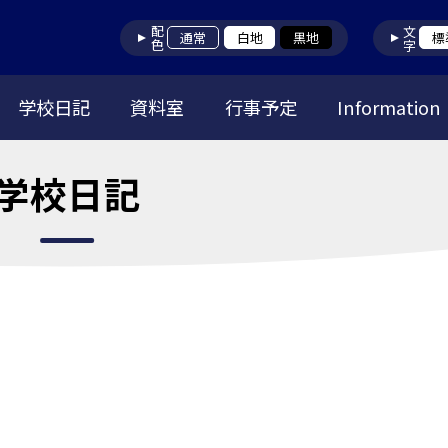
配色
文字
通常
白地
黒地
標
学校日記
資料室
行事予定
Information
学校日記