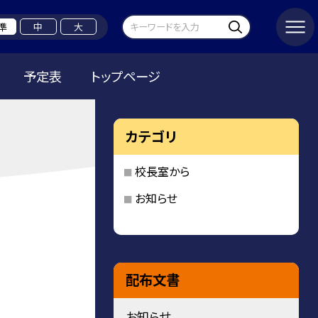
準
中
大
予定表
トップページ
カテゴリ
校長室から
お知らせ
配布文書
お知らせ