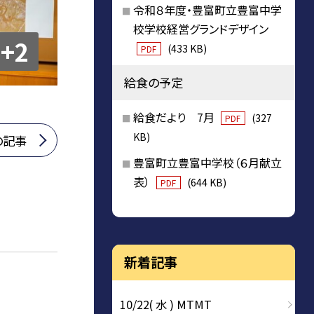
令和８年度・豊富町立豊富中学
校学校経営グランドデザイン
+2
(433 KB)
PDF
給食の予定
給食だより 7月
(327
PDF
KB)
の記事
豊富町立豊富中学校（６月献立
表）
(644 KB)
PDF
新着記事
10/22( 水 ) MTMT