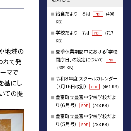
給食だより ８月
(408
PDF
KB)
学校だより 7月
(717
PDF
KB)
や地域の
夏季休業期間中における「学校
閉庁日」の設定について
つれて発
PDF
(309 KB)
テーマで
令和８年度 スクールカレンダー
を基にし
（7月16日改訂）
(461 KB)
PDF
いての提
豊富町立豊富中学校学校だよ
り（６月号）
(748 KB)
PDF
豊富町立豊富中学校学校だよ
り（５月号）
(783 KB)
PDF